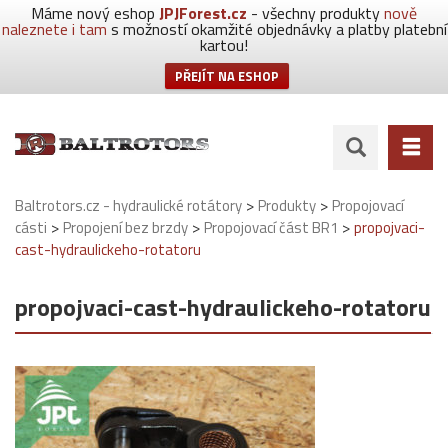
Máme nový eshop
JPJForest.cz
- všechny produkty
nově
naleznete i tam
s možností okamžité objednávky a platby platební
kartou!
PŘEJÍT NA ESHOP
>
>
Baltrotors.cz - hydraulické rotátory
Produkty
Propojovací
>
>
>
cásti
Propojení bez brzdy
Propojovací část BR1
propojvaci-
cast-hydraulickeho-rotatoru
propojvaci-cast-hydraulickeho-rotatoru