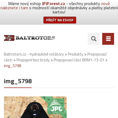
Máme nový eshop
JPJForest.cz
- všechny produkty
nově
naleznete i tam
s možností okamžité objednávky a platby platební
kartou!
PŘEJÍT NA ESHOP
>
>
Baltrotors.cz - hydraulické rotátory
Produkty
Propojovací
>
>
>
cásti
Propojení bez brzdy
Propojovací část BRM1-73-01
img_5798
img_5798