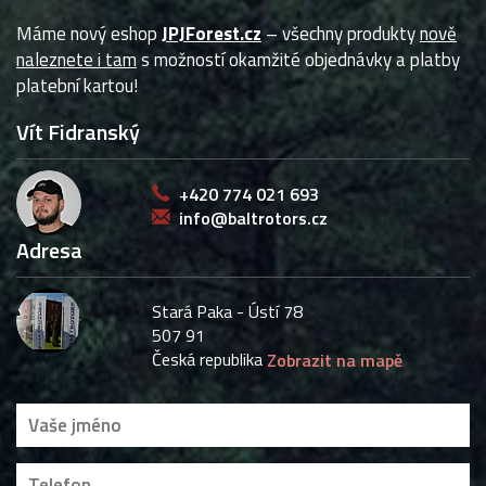
Máme nový eshop
JPJForest.cz
– všechny produkty
nově
naleznete i tam
s možností okamžité objednávky a platby
platební kartou!
Vít Fidranský
+420 774 021 693
info@baltrotors.cz
Adresa
Stará Paka - Ústí 78
507 91
Česká republika
Zobrazit na mapě