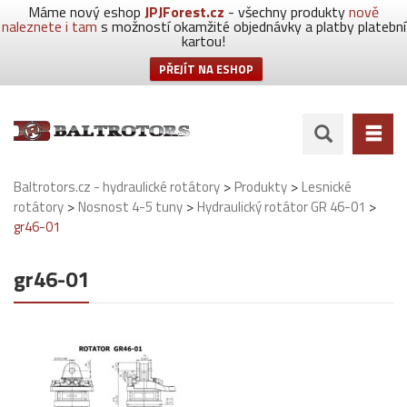
Máme nový eshop
JPJForest.cz
- všechny produkty
nově
naleznete i tam
s možností okamžité objednávky a platby platební
kartou!
PŘEJÍT NA ESHOP
>
>
Baltrotors.cz - hydraulické rotátory
Produkty
Lesnické
>
>
>
rotátory
Nosnost 4-5 tuny
Hydraulický rotátor GR 46-01
gr46-01
gr46-01