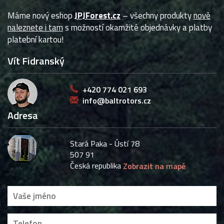
Máme nový eshop
JPJForest.cz
– všechny produkty
nově
naleznete i tam
s možností okamžité objednávky a platby
platební kartou!
Vít Fidranský
+420 774 021 693
info@baltrotors.cz
Adresa
Stará Paka - Ústí 78
507 91
Česká republika
Zobrazit na mapě