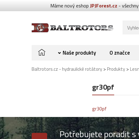
Máme nový eshop
JPJForest.cz
- všechny
Naše produkty
O značce
>
>
Baltrotors.cz - hydraulické rotátory
Produkty
Lesn
gr30pf
gr30pf
Potřebujete poradit 