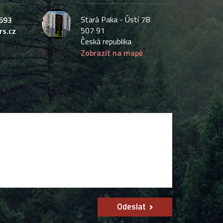
Stará Paka - Ústí 78
693
507 91
rs.cz
Česká republika
Zobrazit na mapě
Odeslat