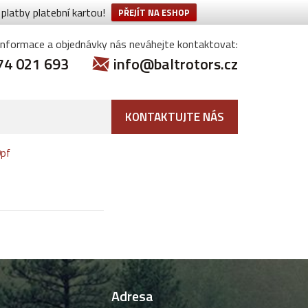
latby platební kartou!
PŘEJÍT NA ESHOP
informace a objednávky nás neváhejte kontaktovat:
74 021 693
info@baltrotors.cz
KONTAKTUJTE NÁS
0pf
Adresa