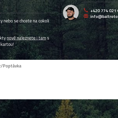
+420 774 021 
info@baltroto
y nebo se chcete na cokoli
ukty
nově naleznete i tam
s
 kartou!