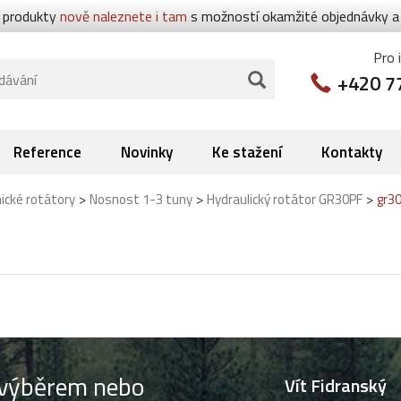
 produkty
nově naleznete i tam
s možností okamžité objednávky a p
Pro 
+420 7
Reference
Novinky
Ke stažení
Kontakty
>
>
>
ické rotátory
Nosnost 1-3 tuny
Hydraulický rotátor GR30PF
gr3
s výběrem nebo
Vít Fidranský