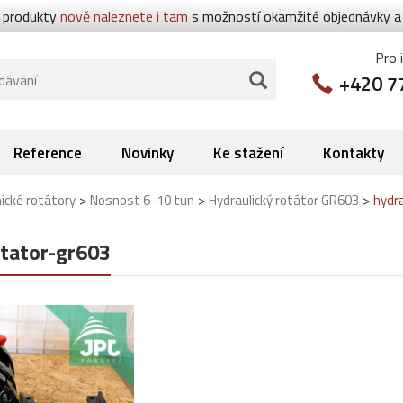
 produkty
nově naleznete i tam
s možností okamžité objednávky a p
Pro 
+420 7
Reference
Novinky
Ke stažení
Kontakty
>
>
>
ické rotátory
Nosnost 6-10 tun
Hydraulický rotátor GR603
hydr
otator-gr603