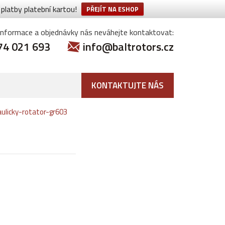
latby platební kartou!
PŘEJÍT NA ESHOP
informace a objednávky nás neváhejte kontaktovat:
74 021 693
info@baltrotors.cz
KONTAKTUJTE NÁS
aulicky-rotator-gr603