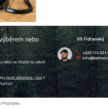
s výběrem nebo
Vít Fidranský
+420 774 021 
info@baltroto
y nebo se chcete na cokoli
ukty
nově naleznete i tam
s
 kartou!