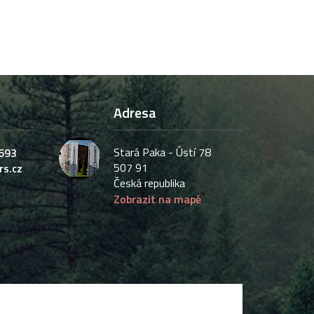
Adresa
Stará Paka - Ústí 78
693
507 91
rs.cz
Česká republika
Zobrazit na mapě