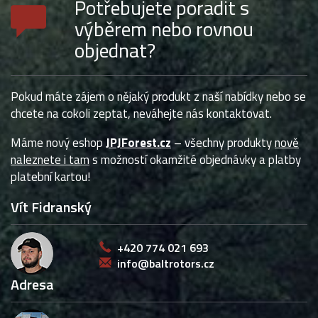
Potřebujete poradit s
výběrem nebo rovnou
objednat?
Pokud máte zájem o nějaký produkt z naší nabídky nebo se
chcete na cokoli zeptat, neváhejte nás kontaktovat.
Máme nový eshop
JPJForest.cz
– všechny produkty
nově
naleznete i tam
s možností okamžité objednávky a platby
platební kartou!
Vít Fidranský
+420 774 021 693
info@baltrotors.cz
Adresa