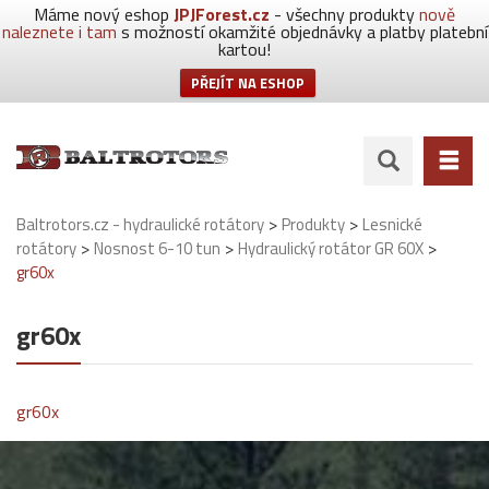
Máme nový eshop
JPJForest.cz
- všechny produkty
nově
naleznete i tam
s možností okamžité objednávky a platby platební
kartou!
PŘEJÍT NA ESHOP
>
>
Baltrotors.cz - hydraulické rotátory
Produkty
Lesnické
>
>
>
rotátory
Nosnost 6-10 tun
Hydraulický rotátor GR 60X
gr60x
gr60x
gr60x