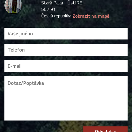
Stará Paka - Ústí 78
507 91
Česká republika
Zobrazit na mapě
Odeslat