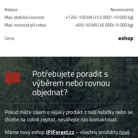
Rotace
Neomezená
Max. statická nosnost
+120/-100 kN (+12 000/-10 000 kg)
Max. nosnost při rotaci
+60/-50 kN (+6 000/-5 000 kg)
eshop
Cena
Potřebujete poradit s
výběrem nebo rovnou
objednat?
Pokud máte zájem o nějaký produkt z naší nabídky nebo se
chcete na cokoli zeptat, neváhejte nás kontaktovat.
Máme nový eshop
JPJForest.cz
– všechny produkty
nově