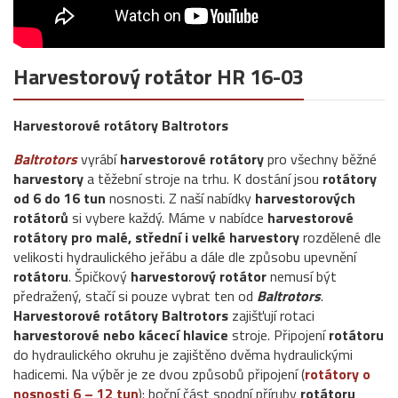
Harvestorový rotátor HR 16-03
Harvestorové rotátory Baltrotors
Baltrotors
vyrábí
harvestorové rotátory
pro všechny běžné
harvestory
a těžební stroje na trhu. K dostání jsou
rotátory
od 6 do 16 tun
nosnosti. Z naší nabídky
harvestorových
rotátorů
si vybere každý. Máme v nabídce
harvestorové
rotátory pro malé, střední i velké harvestory
rozdělené dle
velikosti hydraulického jeřábu a dále dle způsobu upevnění
rotátoru
. Špičkový
harvestorový rotátor
nemusí být
předražený, stačí si pouze vybrat ten od
Baltrotors
.
Harvestorové rotátory Baltrotors
zajišťují rotaci
harvestorové nebo kácecí hlavice
stroje. Připojení
rotátoru
do hydraulického okruhu je zajištěno dvěma hydraulickými
hadicemi. Na výběr je ze dvou způsobů připojení (
rotátory o
nosnosti 6 – 12 tun
): boční část spodní příruby
rotátoru