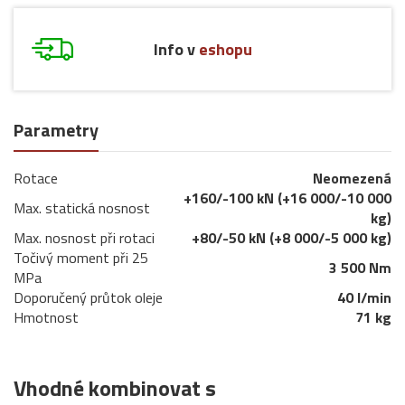
Info v
eshopu
Parametry
Rotace
Neomezená
+160/-100 kN (+16 000/-10 000
Max. statická nosnost
kg)
Max. nosnost při rotaci
+80/-50 kN (+8 000/-5 000 kg)
Točivý moment při 25
3 500 Nm
MPa
Doporučený průtok oleje
40 l/min
Hmotnost
71 kg
Vhodné kombinovat s