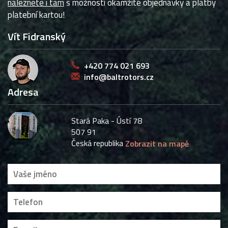
naleznete i tam
s možností okamžité objednávky a platby
platební kartou!
Vít Fidranský
+420 774 021 693
info@baltrotors.cz
Adresa
Stará Paka - Ústí 78
507 91
Česká republika
Zobrazit na mapě